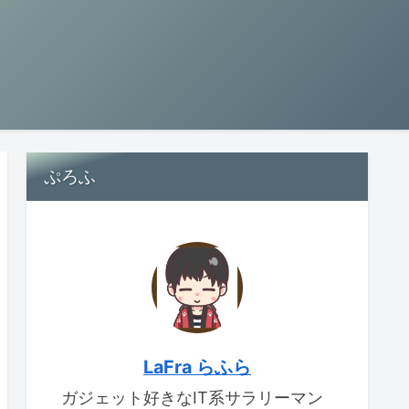
ぷろふ
LaFra らふら
ガジェット好きなIT系サラリーマン