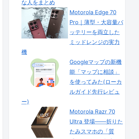
な人をまとめ
Motorola Edge 70
Pro｜薄型・大容量バ
ッテリーを両立した
ミッドレンジの実力
機
Googleマップの新機
能「マップに相談」
を使ってみた(ローカ
ルガイド先行レビュ
ー)
Motorola Razr 70
Ultra 登場——折りた
たみスマホの「質