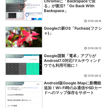
Chromeに「BackSpaceで戻
アプリ、ツール
る」が復活?「Go Back With
Backspace」
2016.08.18
Googleの新OS「Fuchsia(フクシ
その他
ャ)」
2016.08.13
Google謹製「電卓」アプリが
アプリ、ツール
Android7.0対応!マルチウィンド
ウでも利用可能に！
2016.08.12
Android版Google Mapに新機能
アプリ、ツール
追加！Wi-Fi時のみ通信やSDカー
ドへのマップ保存をサポート