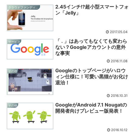
2.45インチ!?超小型スマートフォ
クラウドファンディング
ン「Jelly」
2017.05.04
「 . 」はあってもなくても変わら
サービス
ない？Googleアカウントの意外
な事実
2016.11.08
Googleのトップページがハロウ
その他
ィン仕様に！可愛い黒猫がお化け
退治！
2016.10.31
GoogleがAndroid 7.1 Nougatの
その他
開発者向けプレビュー版発表！
2016.10.12