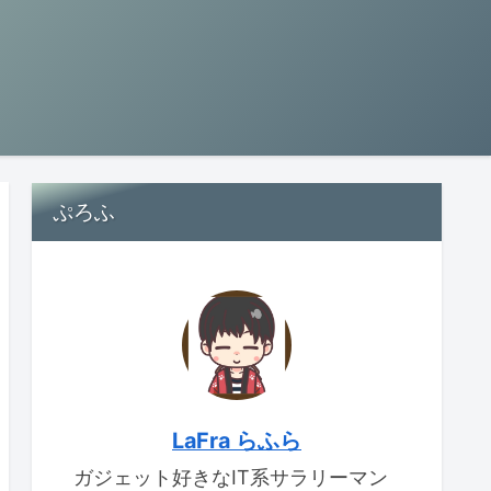
ぷろふ
LaFra らふら
ガジェット好きなIT系サラリーマン