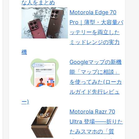
な人をまとめ
Motorola Edge 70
Pro｜薄型・大容量バ
ッテリーを両立した
ミッドレンジの実力
機
Googleマップの新機
能「マップに相談」
を使ってみた(ローカ
ルガイド先行レビュ
ー)
Motorola Razr 70
Ultra 登場——折りた
たみスマホの「質