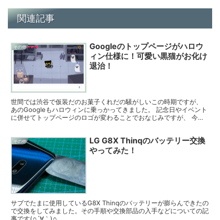
関連記事
Googleのトップページがハロウ
その他
ィン仕様に！可愛い黒猫がお化け
退治！
世間では渋谷で仮装だのお菓子くれだの騒がしいこの時期ですが、
あのGoogleもハロウィンに乗っかってきました。 記念日やイベント
に併せてトップページのロゴが変わることでおなじみですが、 今回
のハロウィンロゴはゲームができます。 ハロウィン...
LG G8X Thinqのバッテリー交換
その他
やってみた！
サブでたまに使用しているG8X Thinqのバッテリーが膨らんできたの
で交換をしてみました。その手順や交換部品の入手などについての記
事です(∩´∀｀)∩