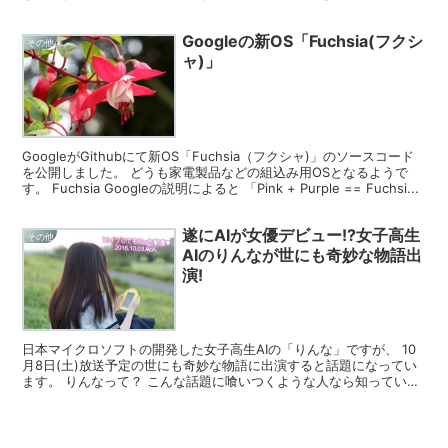
の中で 「一緒に世にも奇妙な物語を見よう...
Googleの新OS「Fuchsia(フクシ
その他
ャ)」
GoogleがGithubにて新OS「Fuchsia（フクシャ)」のソースコード
を公開しました。 どうも家電製品などの組込み用OSとなるようで
す。 Fuchsia Googleの説明によると 「Pink + Purple == Fuchsi...
遂にAIが女優デビュー!?女子高生
その他
AIのりんなが世にも奇妙な物語出
演!
日本マイクロソフトの開発した女子高生AIの「りんな」ですが、 10
月8日(土)放送予定の世にも奇妙な物語に出演すると話題になってい
ます。 りんなって？ こんな話題に喰いつくような人なら知っていそ
うですが、 twitterやLineで会話相手...