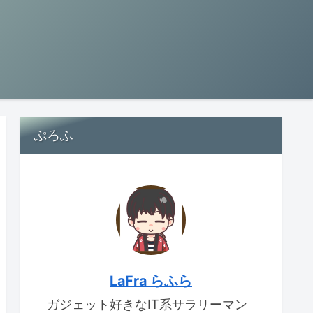
ぷろふ
LaFra らふら
ガジェット好きなIT系サラリーマン