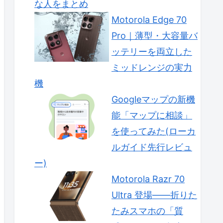
な人をまとめ
Motorola Edge 70
Pro｜薄型・大容量バ
ッテリーを両立した
ミッドレンジの実力
機
Googleマップの新機
能「マップに相談」
を使ってみた(ローカ
ルガイド先行レビュ
ー)
Motorola Razr 70
Ultra 登場——折りた
たみスマホの「質