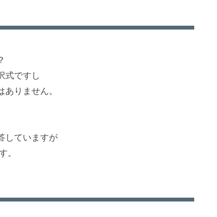
？
択式ですし
はありません。
答していますが
です。