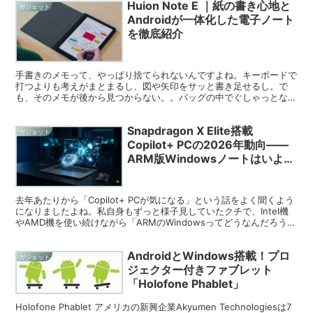
Huion Note E ｜紙の書き心地と
ガジェット
Androidが一体化した電子ノート
を徹底紹介
手書きのメモって、やっぱり捨てられないんですよね。キーボードで
打つよりも考えがまとまるし、図や矢印をサッと書き足せるし。で
も、そのメモが後から見つからない。。バッグの中でぐしゃっとな
る。。スキャンするのが面倒くさい。。そんな悩みをずーっと抱えて
いました。
Snapdragon X Elite搭載
ガジェット
Copilot+ PCの2026年動向——
ARM版Windowsノートはいよい
よ本命になったのか
去年あたりから「Copilot+ PCが気になる」という話をよく聞くよう
になりましたよね。私自身もずっと様子見していたクチで、Intel機
やAMD機を使い続けながら「ARMのWindowsってどうなんだろう」
とぼちぼち情報を追いかけていました。そんなわけで、2026年5月
現在の最新動向をざっくりまとめてみたいと思います (∩´∀｀)∩
AndroidとWindows搭載！プロ
ガジェット
ジェクター付きファブレット
「Holofone Phablet」
Holofone Phablet アメリカの新興企業Akyumen Technologiesは7