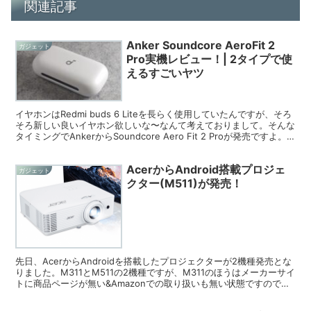
関連記事
Anker Soundcore AeroFit 2
ガジェット
Pro実機レビュー！| 2タイプで使
えるすごいヤツ
イヤホンはRedmi buds 6 Liteを長らく使用していたんですが、そろ
そろ新しい良いイヤホン欲しいな〜なんて考えておりまして。そんな
タイミングでAnkerからSoundcore Aero Fit 2 Proが発売ですよ。
もうね、買うしかないよね。。。てなことでポチっちゃったのでレビ
ューです(∩´∀｀)∩
AcerからAndroid搭載プロジェ
ガジェット
クター(M511)が発売！
先日、AcerからAndroidを搭載したプロジェクターが2機種発売とな
りました。M311とM511の2機種ですが、M311のほうはメーカーサイ
トに商品ページが無い&Amazonでの取り扱いも無い状態ですので、
M511に絞って紹介していきます。